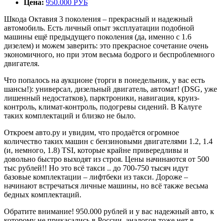
Цена:
950.000 РУБ
Шкода Октавия 3 поколения – прекрасный и надежный
автомобиль. Есть личный опыт эксплуатации подобной
машины ещё предыдущего поколения (да, именно с 1.6
дизелем) и можем заверить: это прекрасное сочетание очень
экономичного, но при этом весьма бодрого и беспроблемного
двигателя.
Что попалось на аукционе (торги в понедельник, у вас есть
шансы!): универсал, дизельный двигатель, автомат! (DSG, уже
лишенный недостатков), парктроники, навигация, круиз-
контроль, климат-контроль, подогревы сидений. В Калуге
таких комплектаций и близко не было.
Откроем авто.ру и увидим, что продаётся огромное
количество таких машин с бензиновыми двигателями 1.2, 1.4
(и, немного, 1.8) TSI, которые крайне привередливы и
довольно быстро выходят из строя. Цены начинаются от 500
тыс рублей!! Но это всё такси .. до 700-750 тысяч идут
базовые комплектации – лифтбеки из такси. Дороже –
начинают встречаться личные машины, но всё также весьма
бедных комплектаций.
Обратите внимание! 950.000 рублей и у вас надежный авто, к
которому не прикасались в России, аналогов тоже нет в