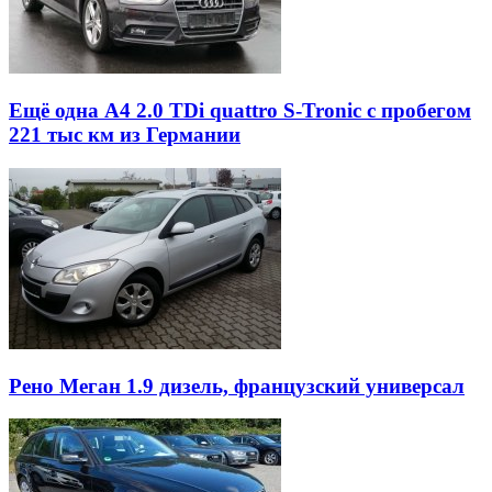
Ещё одна A4 2.0 TDi quattro S-Tronic с пробегом
221 тыс км из Германии
Рено Меган 1.9 дизель, французский универсал