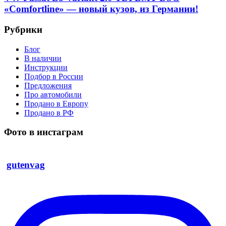
«Comfortline» — новый кузов, из Германии!
Рубрики
Блог
В наличии
Инструкции
Подбор в России
Предложения
Про автомобили
Продано в Европу
Продано в РФ
Фото в инстаграм
gutenvag