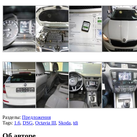
Разделы:
Предложения
Tags:
1.6
,
DSG
,
Octavia III
,
Skoda
,
tdi
Об авторе