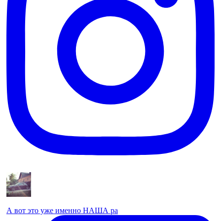
А вот это уже именно НАША ра